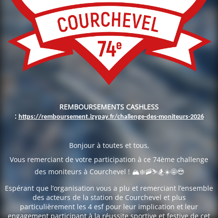
REMBOURSEMENTS CASHLESS
:
https://remboursement.izypay.fr/challenge-des-moniteurs-2026
Bonjour à toutes et tous,
Vous remerciant de votre participation à ce 74ème challenge
des moniteurs à Courchevel ! 🏔️❄️🚠⛷️🏂☀️🤩😎
Espérant que l’organisation vous a plu et remerciant l’ensemble
des acteurs de la station de Courchevel et plus
particulièrement les 4 esf pour leur implication et leur
engagement participant à la réussite sportive et festive de cet